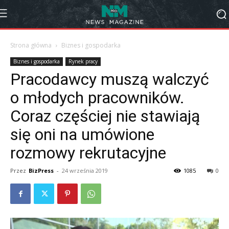
Strona główna
Biznes i gospodarka
Biznes i gospodarka
Rynek pracy
Pracodawcy muszą walczyć
o młodych pracowników.
Coraz częściej nie stawiają
się oni na umówione
rozmowy rekrutacyjne
Przez
BizPress
-
24 września 2019
1085
0