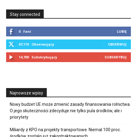
Stay connected
0
Fani
LUBIĘ
67,110
Obserwujący
OBSERWUJ
14,700
Subskrybujący
SUBSKRYBUJ
Najnowsze wpisy
Nowy budżet UE może zmienić zasady finansowania rolnictwa.
O jego skuteczności zdecyduje nie tylko pula środków, ale i
priorytety
Miliardy z KPO na projekty transportowe. Niemal 100 proc.
środków zostało już zakontraktowanych