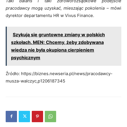
Taki balans i taki zdroworozsądkowe podejście
pracodawcy mogą uzyskać, mieszając pokolenia –
mówi
dyrektor departamentu HR w Vivus Finance.
Szykują się gruntowne zmiany w polskich
szkołach. MEN: Chcemy, żeby zdobywana
wiedza nie była okupiona cierpieniem
psychicznym
Źródło: https://biznes.newseria.pl/news/pracodawcy-
musza-walczyc,p1206187345