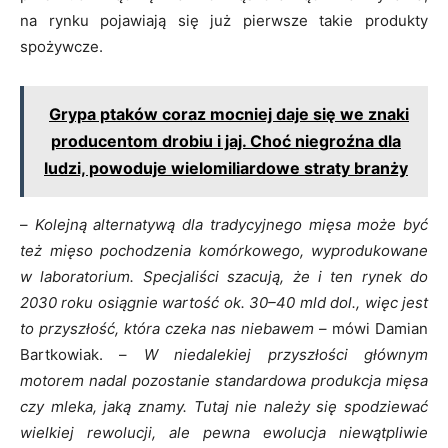
na rynku pojawiają się już pierwsze takie produkty
spożywcze.
Grypa ptaków coraz mocniej daje się we znaki
producentom drobiu i jaj. Choć niegroźna dla
ludzi, powoduje wielomiliardowe straty branży
–
Kolejną alternatywą dla tradycyjnego mięsa może być
też mięso pochodzenia komórkowego, wyprodukowane
w laboratorium. Specjaliści szacują, że i ten rynek do
2030 roku osiągnie wartość ok. 30–
40 mld dol., więc jest
to przyszłość, która czeka nas niebawem
– mówi Damian
Bartkowiak. –
W niedalekiej przyszłości głównym
motorem nadal pozostanie standardowa produkcja mięsa
czy mleka, jaką znamy. Tutaj nie należy się spodziewać
wielkiej rewolucji, ale pewna ewolucja niewątpliwie