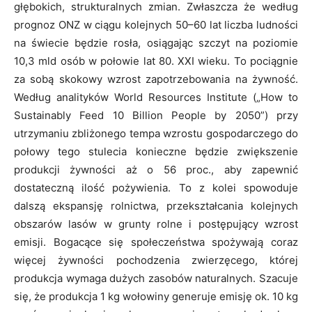
głębokich, strukturalnych zmian. Zwłaszcza że według
prognoz ONZ w ciągu kolejnych 50–60 lat liczba ludności
na świecie będzie rosła, osiągając szczyt na poziomie
10,3 mld osób w połowie lat 80. XXI wieku. To pociągnie
za sobą skokowy wzrost zapotrzebowania na żywność.
Według analityków World Resources Institute („How to
Sustainably Feed 10 Billion People by 2050”) przy
utrzymaniu zbliżonego tempa wzrostu gospodarczego do
połowy tego stulecia konieczne będzie zwiększenie
produkcji żywności aż o 56 proc., aby zapewnić
dostateczną ilość pożywienia. To z kolei spowoduje
dalszą ekspansję rolnictwa, przekształcania kolejnych
obszarów lasów w grunty rolne i postępujący wzrost
emisji. Bogacące się społeczeństwa spożywają coraz
więcej żywności pochodzenia zwierzęcego, której
produkcja wymaga dużych zasobów naturalnych. Szacuje
się, że produkcja 1 kg wołowiny generuje emisję ok. 10 kg