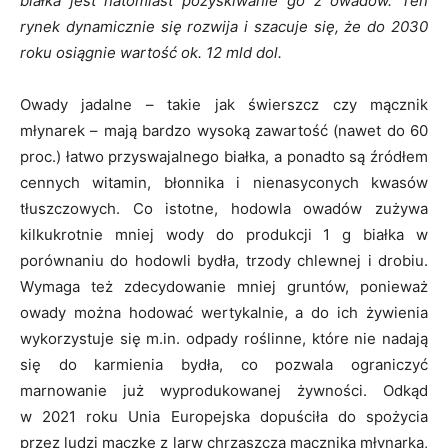
białka jest natomiast pozyskiwanie go z owadów. Ten
rynek dynamicznie się rozwija i szacuje się, że do 2030
roku osiągnie wartość ok. 12 mld dol.
Owady jadalne – takie jak świerszcz czy mącznik
młynarek – mają bardzo wysoką zawartość (nawet do 60
proc.) łatwo przyswajalnego białka, a ponadto są źródłem
cennych witamin, błonnika i nienasyconych kwasów
tłuszczowych. Co istotne, hodowla owadów zużywa
kilkukrotnie mniej wody do produkcji 1 g białka w
porównaniu do hodowli bydła, trzody chlewnej i drobiu.
Wymaga też zdecydowanie mniej gruntów, ponieważ
owady można hodować wertykalnie, a do ich żywienia
wykorzystuje się m.in. odpady roślinne, które nie nadają
się do karmienia bydła, co pozwala ograniczyć
marnowanie już wyprodukowanej żywności. Odkąd
w 2021 roku Unia Europejska dopuściła do spożycia
przez ludzi mączkę z larw chrząszcza mącznika młynarka,