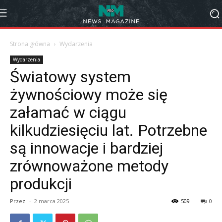
Strona główna
Wydarzenia
Wydarzenia
Światowy system
żywnościowy może się
załamać w ciągu
kilkudziesięciu lat. Potrzebne
są innowacje i bardziej
zrównoważone metody
produkcji
Przez
-
2 marca 2025
509
0