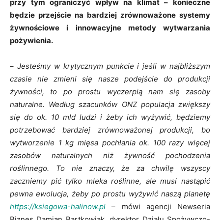
przy tym ograniczyć wpływ na klimat – konieczne
będzie przejście na bardziej zrównoważone systemy
żywnościowe i innowacyjne metody wytwarzania
pożywienia.
–
Jesteśmy w krytycznym punkcie i jeśli w najbliższym
czasie nie zmieni się nasze podejście do produkcji
żywności, to po prostu wyczerpią nam się zasoby
naturalne. Według szacunków ONZ populacja zwiększy
się do ok. 10 mld ludzi i żeby ich wyżywić, będziemy
potrzebować bardziej zrównoważonej produkcji, bo
wytworzenie 1 kg mięsa pochłania ok. 100 razy więcej
zasobów naturalnych niż żywność pochodzenia
roślinnego. To nie znaczy, że za chwilę wszyscy
zaczniemy pić tylko mleka roślinne, ale musi nastąpić
pewna ewolucja, żeby po prostu wyżywić naszą planetę
https://ksiegowa-halinow.pl
– mówi agencji Newseria
Biznes Damian Bartkowiak, dyrektor Działu Spożywczo-