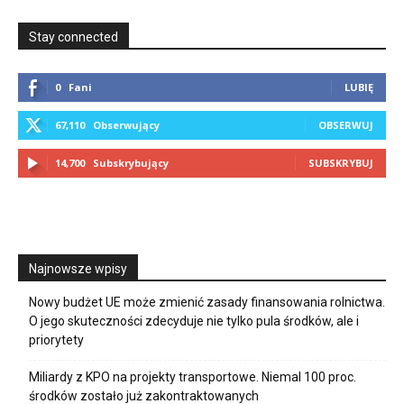
Stay connected
0
Fani
LUBIĘ
67,110
Obserwujący
OBSERWUJ
14,700
Subskrybujący
SUBSKRYBUJ
Najnowsze wpisy
Nowy budżet UE może zmienić zasady finansowania rolnictwa.
O jego skuteczności zdecyduje nie tylko pula środków, ale i
priorytety
Miliardy z KPO na projekty transportowe. Niemal 100 proc.
środków zostało już zakontraktowanych