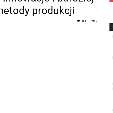
etody produkcji
536
0