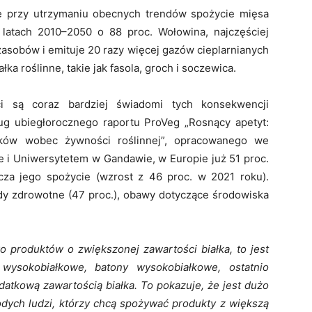
e przy utrzymaniu obecnych trendów spożycie mięsa
 latach 2010–2050 o 88 proc. Wołowina, najczęściej
sobów i emituje 20 razy więcej gazów cieplarnianych
ałka roślinne, takie jak fasola, groch i soczewica.
 są coraz bardziej świadomi tych konsekwencji
ug ubiegłorocznego raportu ProVeg „Rosnący apetyt:
yków wobec żywności roślinnej”, opracowanego we
i Uniwersytetem w Gandawie, w Europie już 51 proc.
cza jego spożycie (wzrost z 46 proc. w 2021 roku).
 zdrowotne (47 proc.), obawy dotyczące środowiska
produktów o zwiększonej zawartości białka, to jest
wysokobiałkowe, batony wysokobiałkowe, ostatnio
atkową zawartością białka. To pokazuje, że jest dużo
ych ludzi, którzy chcą spożywać produkty z większą