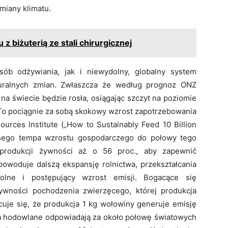
miany klimatu.
 z biżuterią ze stali chirurgicznej
ób odżywiania, jak i niewydolny, globalny system
turalnych zmian. Zwłaszcza że według prognoz ONZ
 na świecie będzie rosła, osiągając szczyt na poziomie
. To pociągnie za sobą skokowy wzrost zapotrzebowania
urces Institute („How to Sustainably Feed 10 Billion
onego tempa wzrostu gospodarczego do połowy tego
 produkcji żywności aż o 56 proc., aby zapewnić
spowoduje dalszą ekspansję rolnictwa, przekształcania
lne i postępujący wzrost emisji. Bogacące się
ywności pochodzenia zwierzęcego, której produkcja
je się, że produkcja 1 kg wołowiny generuje emisję
ęta hodowlane odpowiadają za około połowę światowych