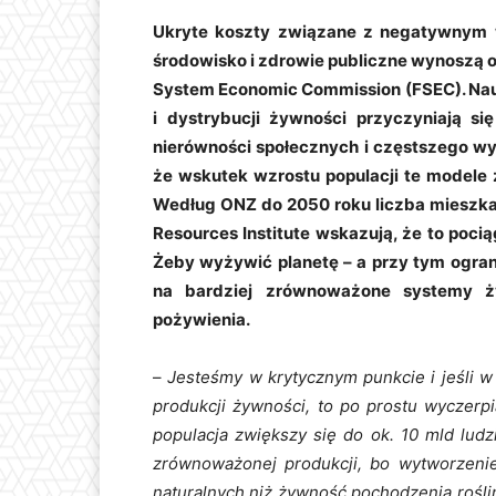
Ukryte koszty związane z negatywnym
środowisko i zdrowie publiczne wynoszą ok
System Economic Commission (FSEC). Nau
i dystrybucji żywności przyczyniają się
nierówności społecznych i częstszego wy
że wskutek wzrostu populacji te modele z
Według ONZ do 2050 roku liczba mieszkań
Resources Institute wskazują, że to poci
Żeby wyżywić planetę – a przy tym ogran
na bardziej zrównoważone systemy ż
pożywienia.
–
Jesteśmy w krytycznym punkcie i jeśli w 
produkcji żywności, to po prostu wyczer
populacja zwiększy się do ok. 10 mld lud
zrównoważonej produkcji, bo wytworzenie
naturalnych niż żywność pochodzenia rośli