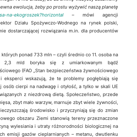
ć pewna ewolucja, żeby po prostu wyżywić naszą planetę
lasa-na-ekogroszek?horizontal
– mówi agencji
rektor Działu Spożywczo-Wodnego na rynek polski,
irmie dostarczającej rozwiązania m.in. dla producentów
z których ponad 733 mln – czyli średnio co 11. osoba na
. 2,3 mld boryka się z umiarkowanym bądź
ściowego (FAO „Stan bezpieczeństwa żywnościowego
i eksperci wskazują, że te problemy pogłębiają się
j osób cierpi na nadwagę i otyłość, a tylko w skali UE
związanych z niezdrową dietą. Społeczeństwo, przede
ięsa, zbyt mało warzyw, marnuje zbyt wiele żywności,
eczyszczają środowisko i przyczyniają się do zmian
ądowego obszaru Ziemi stanowią tereny przeznaczone
yną wylesiania i utraty różnorodności biologicznej na
ch emisji gazów cieplarnianych – metanu, dwutlenku