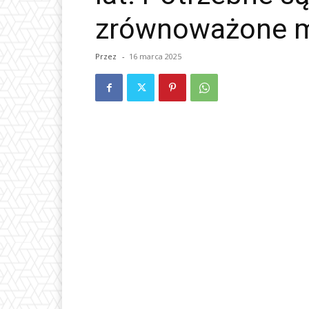
zrównoważone m
Przez
-
16 marca 2025