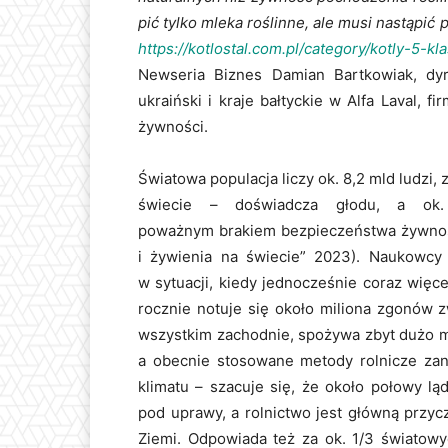
pić tylko mleka roślinne, ale musi nastąpi
https://kotlostal.com.pl/category/kotly-5-k
Newseria Biznes Damian Bartkowiak, dy
ukraiński i kraje bałtyckie w Alfa Laval, f
żywności.
Światowa populacja liczy ok. 8,2 mld ludzi, 
świecie – doświadcza głodu, a ok
poważnym brakiem bezpieczeństwa żywno
i żywienia na świecie” 2023). Naukowcy 
w sytuacji, kiedy jednocześnie coraz więce
rocznie notuje się około miliona zgonów 
wszystkim zachodnie, spożywa zbyt dużo m
a obecnie stosowane metody rolnicze zani
klimatu – szacuje się, że około połowy l
pod uprawy, a rolnictwo jest główną przycz
Ziemi. Odpowiada też za ok. 1/3 światowy