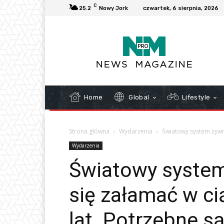
C
25.2
Nowy Jork
czwartek, 6 sierpnia, 2026
Home
Global
Lifestyle
Strona główna
Wydarzenia
Światowy system żywno
Wydarzenia
Światowy syste
się załamać w ci
lat. Potrzebne są