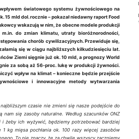
 wpływem światowego systemu żywnościowego na
. 15 mld dol. rocznie – pokazał niedawny raport Food
kowcy wskazują w nim, że obecne modele produkcji
 m.in. do zmian klimatu, utraty bioróżnorodności,
stępowania chorób cywilizacyjnych. Przewiduje się,
ałamią się w ciągu najbliższych kilkudziesięciu lat.
ców Ziemi sięgnie już ok. 10 mld, a prognozy World
ągnie za sobą aż 56-proc. lukę w produkcji żywności.
iczyć wpływ na klimat – konieczne będzie przejście
ywnościowe i innowacyjne metody wytwarzania
najbliższym czasie nie zmieni się nasze podejście do
pią nam się zasoby naturalne. Według szacunków ONZ
zi i żeby ich wyżywić, będziemy potrzebować bardziej
 1 kg mięsa pochłania ok. 100 razy więcej zasobów
nnego. To nie znaczy, że za chwilę wszyscy zaczniemy