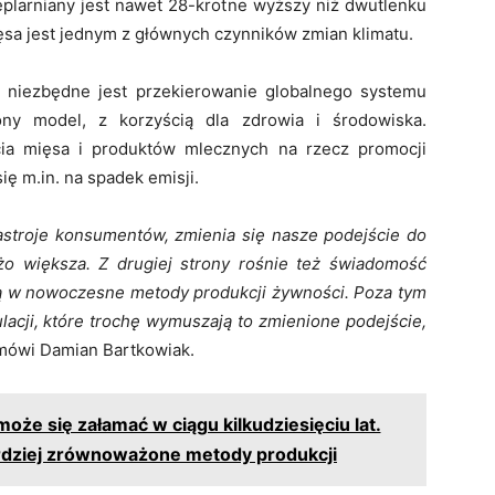
ieplarniany jest nawet 28-krotne wyższy niż dwutlenku
sa jest jednym z głównych czynników zmian klimatu.
 niezbędne jest przekierowanie globalnego systemu
ny model, z korzyścią dla zdrowia i środowiska.
cia mięsa i produktów mlecznych na rzecz promocji
się m.in. na spadek emisji.
 nastroje konsumentów, zmienia się nasze podejście do
o większa. Z drugiej strony rośnie też świadomość
ują w nowoczesne metody produkcji żywności. Poza tym
acji, które trochę wymuszają to zmienione podejście,
mówi Damian Bartkowiak.
e się załamać w ciągu kilkudziesięciu lat.
ardziej zrównoważone metody produkcji