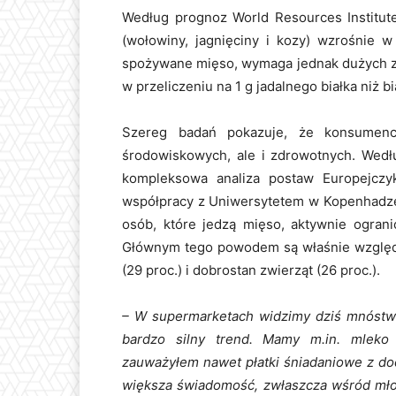
Według prognoz World Resources Institut
(wołowiny, jagnięciny i kozy) wzrośnie w
spożywane mięso, wymaga jednak dużych za
w przeliczeniu na 1 g jadalnego białka niż bi
Szereg badań pokazuje, że konsumenci
środowiskowych, ale i zdrowotnych. Wedł
kompleksowa analiza postaw Europejcz
współpracy z Uniwersytetem w Kopenhadze 
osób, które jedzą mięso, aktywnie ograni
Głównym tego powodem są właśnie względy
(29 proc.) i dobrostan zwierząt (26 proc.).
– W supermarketach widzimy dziś mnóstwo 
bardzo silny trend. Mamy m.in. mleko 
zauważyłem nawet płatki śniadaniowe z dod
większa świadomość, zwłaszcza wśród młod