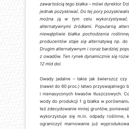
zawartością tego białka
– mówi dyrektor Dzi
jednak pozyskiwać. Do tej pory pozyskiwaliś
można ją w tym celu wykorzystywać.
alternatywnymi źródłami. Popularną alte
niewątpliwie białka pochodzenia roślinn
producentów staje się alternatywą np. do
Drugim alternatywnym i coraz bardziej pop
z owadów. Ten rynek dynamicznie się rozwij
12 mld dol.
Owady jadalne – takie jak świerszcz cz
(nawet do 60 proc.) łatwo przyswajalnego b
i nienasyconych kwasów tłuszczowych. Co
wody do produkcji 1 g białka w porównani
też zdecydowanie mniej gruntów, ponieważ
wykorzystuje się m.in. odpady roślinne, 
ograniczyć marnowanie już wyprodukowa