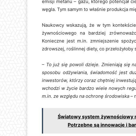
emisji metanu – gazu, którego potencjał c
węgla. Tym samym to właśnie produkcja mię
Naukowcy wskazują, że w tym kontekście
żywnościowego na bardziej zrównoważo
Konieczne jest m.in. zmniejszenie spoży
zdrowszej, roślinnej diety, co przełożyłoby 
– To już się powoli dzieje. Zmieniają się
sposobu odżywiania, świadomość jest duż
inwestorów, którzy coraz chętniej inwest
wchodzi w życie bardzo wiele nowych regul
m.in. ze względu na ochronę środowiska
– 
Światowy system żywnościowy moż
Potrzebne są innowacje i b