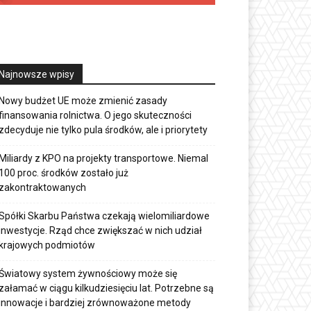
Najnowsze wpisy
Nowy budżet UE może zmienić zasady
finansowania rolnictwa. O jego skuteczności
zdecyduje nie tylko pula środków, ale i priorytety
Miliardy z KPO na projekty transportowe. Niemal
100 proc. środków zostało już
zakontraktowanych
Spółki Skarbu Państwa czekają wielomiliardowe
inwestycje. Rząd chce zwiększać w nich udział
krajowych podmiotów
Światowy system żywnościowy może się
załamać w ciągu kilkudziesięciu lat. Potrzebne są
innowacje i bardziej zrównoważone metody