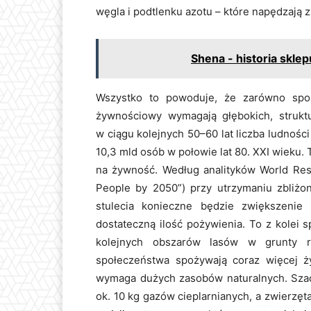
węgla i podtlenku azotu – które napędzają z
Shena - historia sklepu
Wszystko to powoduje, że zarówno spos
żywnościowy wymagają głębokich, struk
w ciągu kolejnych 50–60 lat liczba ludności
10,3 mld osób w połowie lat 80. XXI wieku
na żywność. Według analityków World Reso
People by 2050”) przy utrzymaniu zbliż
stulecia konieczne będzie zwiększenie
dostateczną ilość pożywienia. To z kolei 
kolejnych obszarów lasów w grunty ro
społeczeństwa spożywają coraz więcej ż
wymaga dużych zasobów naturalnych. Szacu
ok. 10 kg gazów cieplarnianych, a zwierz