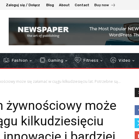
Zaloguj się / Dołącz
Blog
About
Contact
Buy now
Fashion
Gaming
Fitness
Video
ściowy może się załamać w ciągu kilkudziesięciu lat. Potrzebne są...
m żywnościowy może
ągu kilkudziesięciu
 innowacje i bardziej