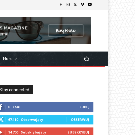
More
Stay connected
0
Fani
LUBIĘ
67,110
Obserwujący
OBSERWUJ
14,700
Subskrybujący
SUBSKRYBUJ