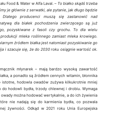
ału Food & Water w Alfa Laval. –
To białko skądś trzeba
my je głównie z serwatki, ale pytanie, jak długo będzie
 Dlatego producenci muszą się zastanowić nad
rnatywą dla białek pochodzenia zwierzęcego są już
ego, pozyskiwane z fasoli czy grochu. To dla wielu
 produkcji mleka roślinnego zamiast mleka krowiego.
ularnym źródłem białka jest natomiast pozyskiwanie go
a i szacuje się, że do 2030 roku osiągnie wartość ok.
y mącznik młynarek – mają bardzo wysoką zawartość
iałka, a ponadto są źródłem cennych witamin, błonnika
 istotne, hodowla owadów zużywa kilkukrotnie mniej
u do hodowli bydła, trzody chlewnej i drobiu. Wymaga
 owady można hodować wertykalnie, a do ich żywienia
które nie nadają się do karmienia bydła, co pozwala
nej żywności. Odkąd w 2021 roku Unia Europejska