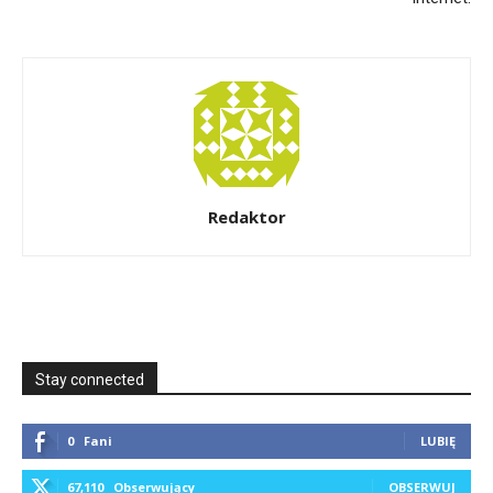
Redaktor
Stay connected
0
Fani
LUBIĘ
67,110
Obserwujący
OBSERWUJ