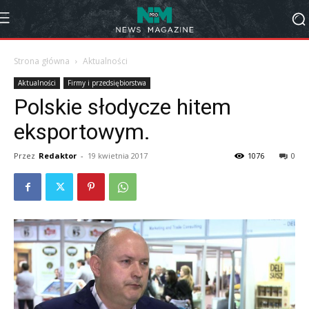
Strona główna
Aktualności
Aktualności
Firmy i przedsiębiorstwa
Polskie słodycze hitem
eksportowym.
Przez
Redaktor
-
19 kwietnia 2017
1076
0