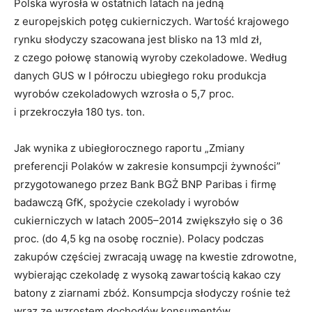
Polska wyrosła w ostatnich latach na jedną
z europejskich potęg cukierniczych. Wartość krajowego
rynku słodyczy szacowana jest blisko na 13 mld zł,
z czego połowę stanowią wyroby czekoladowe. Według
danych GUS w I półroczu ubiegłego roku produkcja
wyrobów czekoladowych wzrosła o 5,7 proc.
i przekroczyła 180 tys. ton.
Jak wynika z ubiegłorocznego raportu „Zmiany
preferencji Polaków w zakresie konsumpcji żywności”
przygotowanego przez Bank BGŻ BNP Paribas i firmę
badawczą GfK, spożycie czekolady i wyrobów
cukierniczych w latach 2005–2014 zwiększyło się o 36
proc. (do 4,5 kg na osobę rocznie). Polacy podczas
zakupów częściej zwracają uwagę na kwestie zdrowotne,
wybierając czekoladę z wysoką zawartością kakao czy
batony z ziarnami zbóż. Konsumpcja słodyczy rośnie też
wraz ze wzrostem dochodów konsumentów.