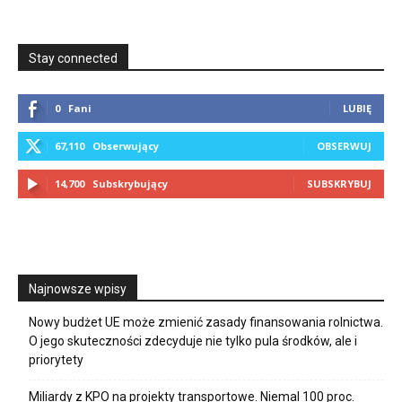
Stay connected
0
Fani
LUBIĘ
67,110
Obserwujący
OBSERWUJ
14,700
Subskrybujący
SUBSKRYBUJ
Najnowsze wpisy
Nowy budżet UE może zmienić zasady finansowania rolnictwa.
O jego skuteczności zdecyduje nie tylko pula środków, ale i
priorytety
Miliardy z KPO na projekty transportowe. Niemal 100 proc.