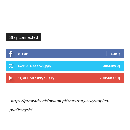
Stay connected
0
Fani
LUBIĘ
67,110
Obserwujący
OBSERWUJ
14,700
Subskrybujący
SUBSKRYBUJ
https://prowadzenislowami.pl/warsztaty-z-wystapien-
publicznych/