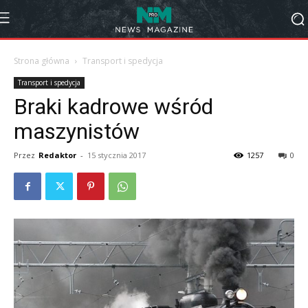
Strona główna
Transport i spedycja
Transport i spedycja
Braki kadrowe wśród
maszynistów
Przez
Redaktor
-
15 stycznia 2017
1257
0