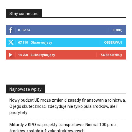
Stay connected
0
Fani
LUBIĘ
67,110
Obserwujący
OBSERWUJ
14,700
Subskrybujący
SUBSKRYBUJ
Najnowsze wpisy
Nowy budżet UE może zmienić zasady finansowania rolnictwa.
O jego skuteczności zdecyduje nie tylko pula środków, ale i
priorytety
Miliardy z KPO na projekty transportowe. Niemal 100 proc.
środków zostało już zakontraktowanych