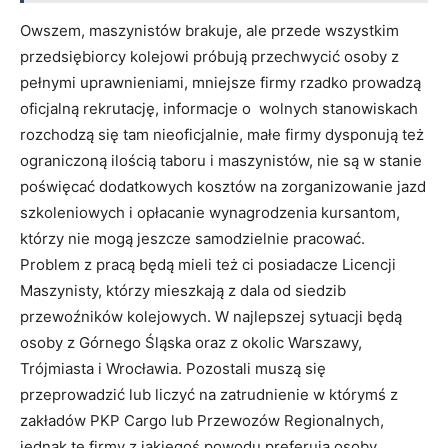
Owszem, maszynistów brakuje, ale przede wszystkim
przedsiębiorcy kolejowi próbują przechwycić osoby z
pełnymi uprawnieniami, mniejsze firmy rzadko prowadzą
oficjalną rekrutację, informacje o wolnych stanowiskach
rozchodzą się tam nieoficjalnie, małe firmy dysponują też
ograniczoną ilością taboru i maszynistów, nie są w stanie
poświęcać dodatkowych kosztów na zorganizowanie jazd
szkoleniowych i opłacanie wynagrodzenia kursantom,
którzy nie mogą jeszcze samodzielnie pracować.
Problem z pracą będą mieli też ci posiadacze Licencji
Maszynisty, którzy mieszkają z dala od siedzib
przewoźników kolejowych. W najlepszej sytuacji będą
osoby z Górnego Śląska oraz z okolic Warszawy,
Trójmiasta i Wrocławia. Pozostali muszą się
przeprowadzić lub liczyć na zatrudnienie w którymś z
zakładów PKP Cargo lub Przewozów Regionalnych,
jednak te firmy z jakiegoś powodu preferują osoby