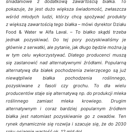
śniadaniowe z dodatkową zawartością białka. To
pokazuje, że jest dużo większa świadomość, zwłaszcza
wśród młodych ludzi, którzy chcą spożywać produkty
z większą zawartością tego białka
– mówi dyrektor Działu
Food & Water w Alfa Laval. –
To białko skądś trzeba
jednak pozyskiwać. Do tej pory pozyskiwaliśmy je
głównie z serwatki, ale pytanie, jak długo będzie można ją
w tym celu wykorzystywać. Dlatego producenci muszą
się zastanowić nad alternatywnymi źródłami. Popularną
alternatywą dla białek pochodzenia zwierzęcego są już
niewątpliwie białka pochodzenia roślinnego,
pozyskiwane z fasoli czy grochu. To dla wielu
producentów staje się alternatywą np. do produkcji mleka
roślinnego zamiast mleka krowiego. Drugim
alternatywnym i coraz bardziej popularnym źródłem
białka jest natomiast pozyskiwanie go z owadów. Ten
rynek dynamicznie się rozwija i szacuje się, że do 2030
roku osiągnie wartość ok. 12 mld dol.