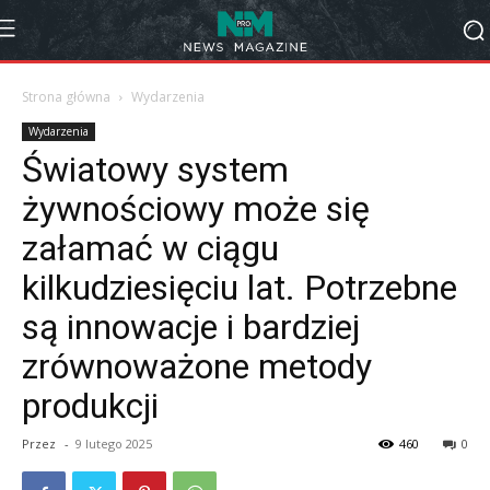
Strona główna
Wydarzenia
Wydarzenia
Światowy system
żywnościowy może się
załamać w ciągu
kilkudziesięciu lat. Potrzebne
są innowacje i bardziej
zrównoważone metody
produkcji
Przez
-
9 lutego 2025
460
0