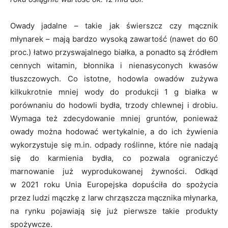
Owady jadalne – takie jak świerszcz czy mącznik
młynarek – mają bardzo wysoką zawartość (nawet do 60
proc.) łatwo przyswajalnego białka, a ponadto są źródłem
cennych witamin, błonnika i nienasyconych kwasów
tłuszczowych. Co istotne, hodowla owadów zużywa
kilkukrotnie mniej wody do produkcji 1 g białka w
porównaniu do hodowli bydła, trzody chlewnej i drobiu.
Wymaga też zdecydowanie mniej gruntów, ponieważ
owady można hodować wertykalnie, a do ich żywienia
wykorzystuje się m.in. odpady roślinne, które nie nadają
się do karmienia bydła, co pozwala ograniczyć
marnowanie już wyprodukowanej żywności. Odkąd
w 2021 roku Unia Europejska dopuściła do spożycia
przez ludzi mączkę z larw chrząszcza mącznika młynarka,
na rynku pojawiają się już pierwsze takie produkty
spożywcze.