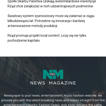
Spółki Skarbu Państwa czekają wielomiliardowe inwestycje.
Rząd chce zwiększać w nich udział krajowych podmiotów
Światowy system żywnościowy może się załamać w ciągu
kilkudziesięciu lat. Potrzebne są innowacje i bardziej
zrównoważone metody produkcji
Rząd promuje projekt local content. Liczy się nie tylko
pochodzenie kapitału
Newspaper is your news, entertainment, music fashion website. We
provide you with the latest breaking news and videos straight from the
entertainment industry. Fashion fades, only style remains the same.