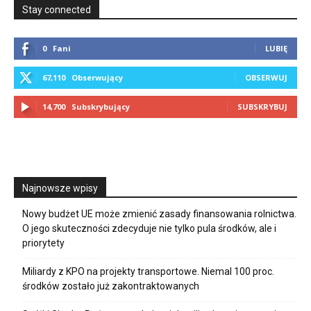
Stay connected
0
Fani
LUBIĘ
67,110
Obserwujący
OBSERWUJ
14,700
Subskrybujący
SUBSKRYBUJ
Najnowsze wpisy
Nowy budżet UE może zmienić zasady finansowania rolnictwa.
O jego skuteczności zdecyduje nie tylko pula środków, ale i
priorytety
Miliardy z KPO na projekty transportowe. Niemal 100 proc.
środków zostało już zakontraktowanych