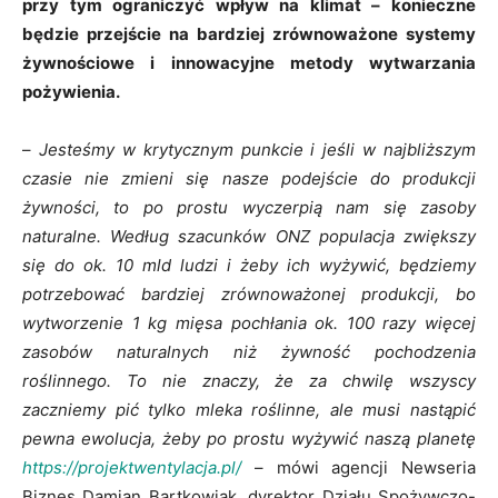
przy tym ograniczyć wpływ na klimat – konieczne
będzie przejście na bardziej zrównoważone systemy
żywnościowe i innowacyjne metody wytwarzania
pożywienia.
–
Jesteśmy w krytycznym punkcie i jeśli w najbliższym
czasie nie zmieni się nasze podejście do produkcji
żywności, to po prostu wyczerpią nam się zasoby
naturalne. Według szacunków ONZ populacja zwiększy
się do ok. 10 mld ludzi i żeby ich wyżywić, będziemy
potrzebować bardziej zrównoważonej produkcji, bo
wytworzenie 1 kg mięsa pochłania ok. 100 razy więcej
zasobów naturalnych niż żywność pochodzenia
roślinnego. To nie znaczy, że za chwilę wszyscy
zaczniemy pić tylko mleka roślinne, ale musi nastąpić
pewna ewolucja, żeby po prostu wyżywić naszą planetę
https://projektwentylacja.pl/
– mówi agencji Newseria
Biznes Damian Bartkowiak, dyrektor Działu Spożywczo-