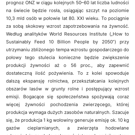
prognoz ONZ w ciągu kolejnych 50–60 lat liczba ludności
na świecie będzie rosła, osiągając szczyt na poziomie
10,3 mld osób w połowie lat 80. XXI wieku. To pociągnie
za sobą skokowy wzrost zapotrzebowania na żywność.
Według analityków World Resources Institute („How to
Sustainably Feed 10 Billion People by 2050”) przy
utrzymaniu zbliżonego tempa wzrostu gospodarczego do
połowy tego stulecia konieczne będzie zwiększenie
produkcji żywności aż o 56 proc., aby zapewnić
dostateczną ilość pożywienia. To z kolei spowoduje
dalszą ekspansję rolnictwa, przekształcania kolejnych
obszarów lasów w grunty rolne i postępujący wzrost
emisji. Bogacące się społeczeństwa spożywają coraz
więcej żywności pochodzenia zwierzęcego, której
produkcja wymaga dużych zasobów naturalnych. Szacuje
się, że produkcja 1 kg wołowiny generuje emisję ok. 10 kg
gazów cieplarnianych, a zwierzęta hodowlane