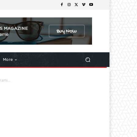
More
ami...