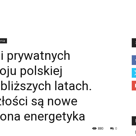
enia
i prywatnych
oju polskiej
bliższych latach.
złości są nowe
elona energetyka
880
0