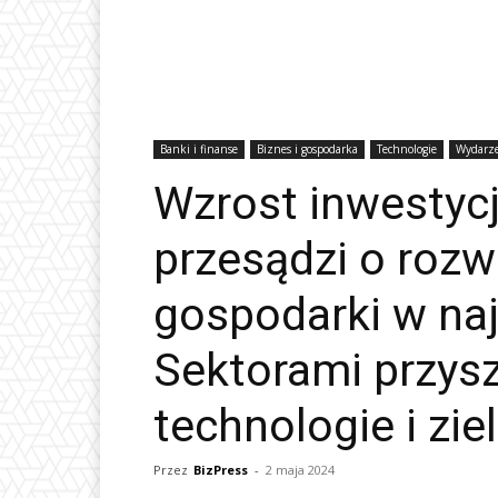
Banki i finanse
Biznes i gospodarka
Technologie
Wydarz
Wzrost inwestycj
przesądzi o rozw
gospodarki w naj
Sektorami przys
technologie i zi
Przez
BizPress
-
2 maja 2024