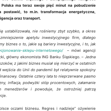
e Polska ma teraz swoje pięć minut na pobudzenie
a postawić, to m.in. transformacja energetyczna,
igencja oraz transport.
 ustabilizowała, nie rośniemy zbyt szybko, a okres
 zmniejszenie apetytu inwestycyjnego firm, dlatego
 biznes o to, jakie są bariery inwestycyjne, i to, jak
zycjonowanie-sklepu-internetowego/
– mówi agencji
cki, główny ekonomista ING Banku Śląskiego. –
Jedna
 szoków, z jakimi biznes musiał się mierzyć w ostatnich
d wejścia do Unii do pandemii był relatywnie spokojny
finansowy. Ostatnie cztery lata to nieprzerwane pasmo
ny, inflacja, podwyżki stóp procentowych, załamanie
h menedżerów i powoduje, że ostrożniej patrzą
cje.
lsce oczami biznesu. Regres i nadzieje” ożywienie