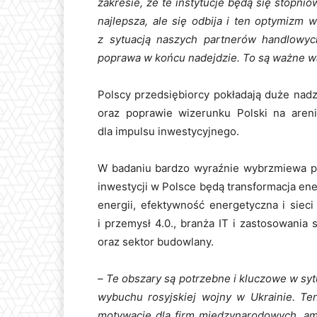
zakresie, że te instytucje będą
się
stopniow
najlepsza, ale się odbija i ten optymizm 
z sytuacją naszych partnerów handlowych
poprawa w końcu nadejdzie. To są ważne wa
Polscy przedsiębiorcy pokładają duże nad
oraz poprawie wizerunku Polski na areni
dla impulsu inwestycyjnego.
W badaniu bardzo wyraźnie wybrzmiewa pr
inwestycji w Polsce będą transformacja en
energii, efektywność energetyczna i sieci
i przemysł 4.0., branża IT i zastosowania sz
oraz sektor budowlany.
–
Te obszary są potrzebne i kluczowe w sytu
wybuchu rosyjskiej wojny w Ukrainie. Ten
motywację dla firm międzynarodowych, ame