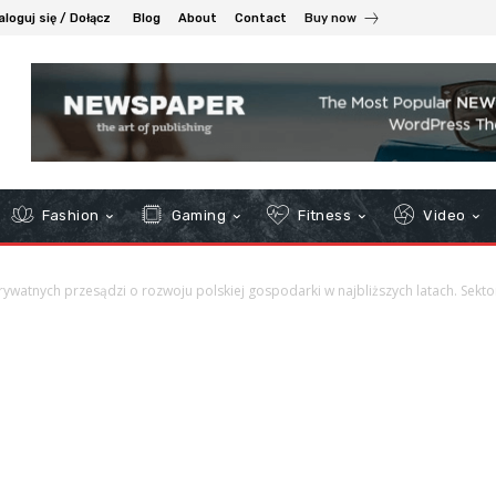
aloguj się / Dołącz
Blog
About
Contact
Buy now
Fashion
Gaming
Fitness
Video
rywatnych przesądzi o rozwoju polskiej gospodarki w najbliższych latach. Sektor