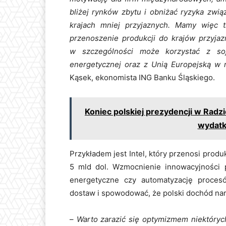
bliżej rynków zbytu i obniżać ryzyka zwi
krajach mniej przyjaznych. Mamy więc tr
przenoszenie produkcji do krajów przyjaz
w szczególności może korzystać z s
energetycznej oraz z Unią Europejską w 
Kąsek, ekonomista ING Banku Śląskiego.
Koniec polskiej prezydencji w Rad
wydatk
Przykładem jest Intel, który przenosi produ
5 mld dol. Wzmocnienie innowacyjności p
energetyczne czy automatyzację proce
dostaw i spowodować, że polski dochód na
–
Warto zarazić się optymizmem niektóryc