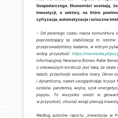
Gospodarczego. Ekonomiści oceniają, ż
inwestycji, a sektory, na które powinn
cyfryzacja, automatyzacja i sztuczna intel
– Od pewnego czasu nasza koniunktura się
poprzedzający tę stabilizację to istotne
przeprowadziliśmy badanie, w którym pytamy
widzą przyszłość
https://visomedia.pl/po
informacyjnej Newseria Biznes Rafał Bene
z ciekawszych konkluzji jest taka, że skala
latach, przechodzi wszelkie miary. Okres o
i dynamiczny, nawet uwzględniając kryzys 
szoków, pandemia, wojna, szok energetycz
popytu. To wszystko siedzi w głowac
w przyszłość, chociaż wciąż planują inwesty
Według autorów raportu „Inwestycje w Po