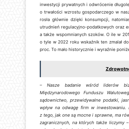
inwestycji prywatnych i odwrócenie długol
o trwałości wzrostu gospodarczego w nasz
rosła głównie dzięki konsumpcji, natom
utrudnień regulacyjno-podatkowych oraz er
a także wspomnianych szoków. O ile w 201
o tyle w 2022 roku wskaźnik ten zmalał do
proc. To mało historycznie i wyraźnie poniże
Zdrowotne
– Nasze badanie wśród liderów biz
Międzynarodowego Funduszu Walutowego
sądownictwo, przewidywalne podatki, ja
wpływ na odwagę firm w inwestowaniu. Per
z tego, jak one są mocne i sprawne, ma ró
zagranicznych, na których także liczymy
–