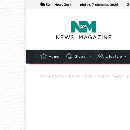
C
32
Nowy Jork
piątek, 7 sierpnia, 2026
Z
Home
Global
Lifestyle
Strona główna
Banki i finanse
Wzrost inwestycji p