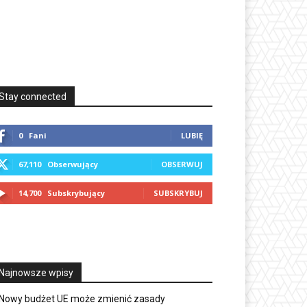
Stay connected
0
Fani
LUBIĘ
67,110
Obserwujący
OBSERWUJ
14,700
Subskrybujący
SUBSKRYBUJ
Najnowsze wpisy
Nowy budżet UE może zmienić zasady