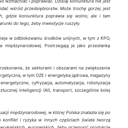
o wzmacniać i poprawiać. Dzisiaj koniunktura nie jest
widać wśród przedsiębiorstw. Może trochę gorzej jest
, gdzie koniunktura poprawia się wolno, ale i tam
runki do tego, żeby inwestycje ruszyły.
zieje w odblokowaniu środków unijnych, w tym z KPO,
e międzynarodowej. Postrzegają je jako przesłankę
zekonanie, że sektorami i obszarami na zwiększenie
ergetyczna, w tym OZE i energetyka jądrowa, magazyny
 energetyczne, cyfryzacja, automatyzacja, robotyzacja
tucznej inteligencji (AI), transport, szczególnie kolej
acji międzynarodowej, w której Polska znalazła się po
 konflikt i ryzyka w innych częściach świata tworzą
rykańskich, europejskich, żeby przenosić produkcję