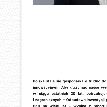
Polska stała się gospodarką o trudno dos
innowacyjnym. Aby utrzymać passę wys
w ciągu ostatnich 20 lat, potrzebuje
i zagranicznych. – Odbudowa inwestycji 
PKB na wiele lat – wynika z raportu