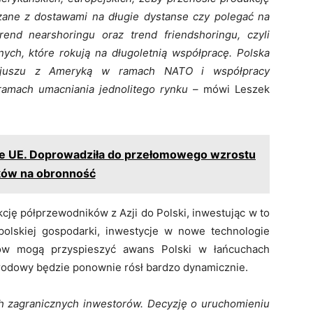
ązane z dostawami na długie dystanse czy polegać na
end nearshoringu oraz trend friendshoringu, czyli
nych, które rokują na długoletnią współpracę. Polska
ojuszu z Ameryką w ramach NATO i współpracy
ramach umacniania jednolitego rynku
– mówi Leszek
zie UE. Doprowadziła do przełomowego wzrostu
ów na obronność
kcję półprzewodników z Azji do Polski, inwestując w to
olskiej gospodarki, inwestycje w nowe technologie
sów mogą przyspieszyć awans Polski w łańcuchach
rodowy będzie ponownie rósł bardzo dynamicznie.
h zagranicznych inwestorów. Decyzję o uruchomieniu