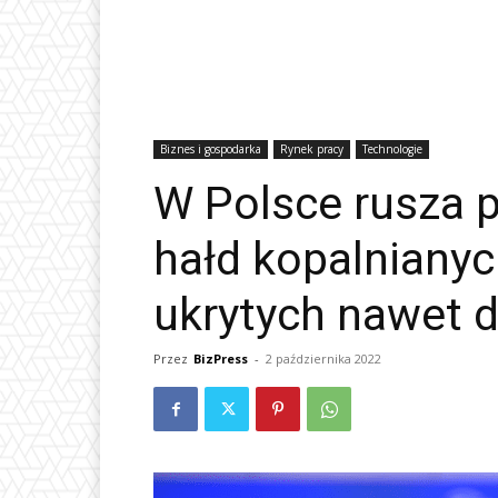
Biznes i gospodarka
Rynek pracy
Technologie
W Polsce rusza p
hałd kopalnianyc
ukrytych nawet d
Przez
BizPress
-
2 października 2022