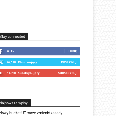
Stay connected
0
Fani
LUBIĘ
67,110
Obserwujący
OBSERWUJ
14,700
Subskrybujący
SUBSKRYBUJ
Najnowsze wpisy
Nowy budżet UE może zmienić zasady