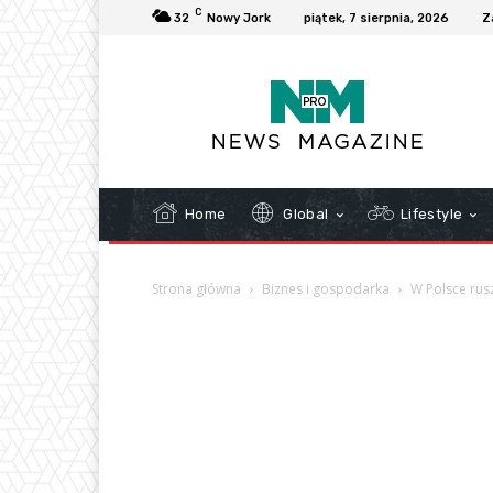
C
32
Nowy Jork
piątek, 7 sierpnia, 2026
Z
Home
Global
Lifestyle
Strona główna
Biznes i gospodarka
W Polsce rusz