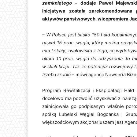
zamkniętego –
dodaje Paweł Majewski,
Inicjatywa została zarekomendowana 
aktywów państwowych, wicepremiera Jac
– W Polsce jest blisko 150 hałd kopalniany
nawet 15 proc. węgla, który można odzyskać
mln t skały, zwałowiska z tego, co wydobywa
około 10 proc. węgla do odzyskania, to m
w skali kraju. Tak że potencjał rozwojowy t
trzeba zrobić
– mówi agencji Newseria Bizn
Program Rewitalizacji i Eksploatacji Hał
docelowo ma pozwolić uzyskiwać z należąc
zainicjowała go podpisanym właśnie por
spółką Lubelski Węgiel Bogdanka i Grup
większościowym akcjonariuszem jest Agen