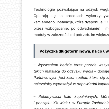
Technologie pozwalające na odzysk węgl
Opierają się na procesach wykorzysty
kamiennego. Instalacja, którą dysponuje CZH
przez wzbogacanie, po odwadnianie) i m
moduły w zależności od potrzeb. Im większ
Pożyczka długoterminowa, na co u
– Wyzwaniem będzie teraz przede wszyst
takich instalacji do odzysku węgla
– dodaj
Państwowych jest kilka spółek, które się
należałoby wyposażyć w odpowiedni kapitał
–
Rekultywacja hałd kopalnianych, któr
i początku XX wieku, w Europie Zachodni