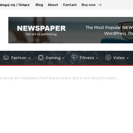
aloguj się / Dołącz
Blog
About
Contact
Buy now
Fashion
Gaming
Fitness
Video
a program rekultywacji hałd kopalnianych. Jest w nich ukrytych nawet...