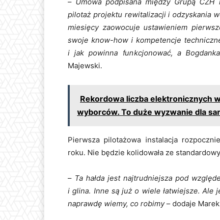
–
Umowa podpisana między Grupą CZH i 
pilotaż projektu rewitalizacji i odzyskania
miesięcy zaowocuje ustawieniem pierwsze
swoje know-how i kompetencje techniczne,
i jak powinna funkcjonować, a Bogdanka
Majewski.
Rekordowa liczba elektronicznych w
wyborców. To duże wyzwanie dla s
Pierwsza pilotażowa instalacja rozpocz
roku. Nie będzie kolidowała ze standardow
–
Ta hałda jest najtrudniejsza pod względ
i glina. Inne są już o wiele łatwiejsze. Ale
naprawdę wiemy, co robimy
– dodaje Marek