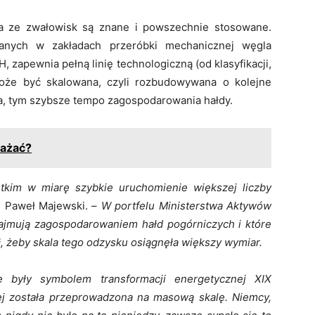
a ze zwałowisk są znane i powszechnie stosowane.
wanych w zakładach przeróbki mechanicznej węgla
, zapewnia pełną linię technologiczną (od klasyfikacji,
oże być skalowana, czyli rozbudowywana o kolejne
a, tym szybsze tempo zagospodarowania hałdy.
ważać?
kim w miarę szybkie uruchomienie większej liczby
e Paweł Majewski. –
W portfelu Ministerstwa Aktywów
 zajmują zagospodarowaniem hałd pogórniczych i które
, żeby skala tego odzysku osiągnęła większy wymiar.
e były symbolem transformacji energetycznej XIX
ej została przeprowadzona na masową skalę. Niemcy,