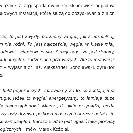
związane z zagospodarowaniem składowisk odpadów
łowych instalacji, które służą do odzyskiwania z nich
zej to jest zwykły, porządny węgiel, jak z normalnej,
m nie różni. To jest najczęściej węgiel w klasie miał,
owej i ciepłownictwie. Z racji tego, że jest drobny,
widualnych urządzeniach grzewczych. Ale to jest wciąż
ad
– wyjaśnia dr inż. Aleksander Sobolewski, dyrektor
zu.
 hałd pogórniczych, sprawiamy, że to, co zostaje, jest
ugie, jeżeli to węgiel energetyczny, to istnieje duże
ie samozapłonowi. Mamy już takie przypadki, gdzie
 wyrosły drzewa, po korzeniach tych drzew dostało się
pił samozapłon. Bardzo trudno jest ugasić taką płonącą
ologicznych
– mówi Marek Koźbiał.