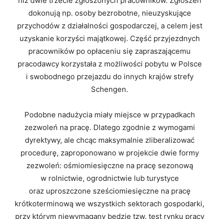
niż dwie trzecie zgłoszonych pracowników. Zgłoszeń
dokonują np. osoby bezrobotne, nieuzyskujące
przychodów z działalności gospodarczej, a celem jest
uzyskanie korzyści majątkowej. Część przyjezdnych
pracowników po opłaceniu się zapraszającemu
pracodawcy korzystała z możliwości pobytu w Polsce
i swobodnego przejazdu do innych krajów strefy
Schengen.
Podobne nadużycia miały miejsce w przypadkach
zezwoleń na pracę. Dlatego zgodnie z wymogami
dyrektywy, ale chcąc maksymalnie zliberalizować
procedurę, zaproponowano w projekcie dwie formy
zezwoleń: ośmiomiesięczne na pracę sezonową
w rolnictwie, ogrodnictwie lub turystyce
oraz uproszczone sześciomiesięczne na pracę
krótkoterminową we wszystkich sektorach gospodarki,
przy którym niewymagany będzie tzw. test rynku pracy