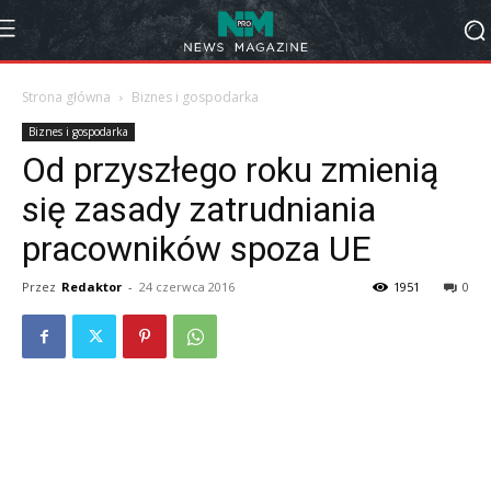
Strona główna
Biznes i gospodarka
Biznes i gospodarka
Od przyszłego roku zmienią
się zasady zatrudniania
pracowników spoza UE
Przez
Redaktor
-
24 czerwca 2016
1951
0