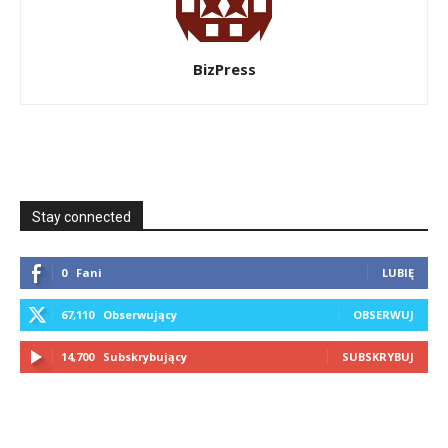
BizPress
Stay connected
0
Fani
LUBIĘ
67,110
Obserwujący
OBSERWUJ
14,700
Subskrybujący
SUBSKRYBUJ