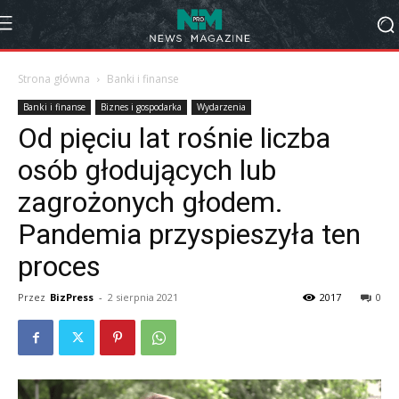
Strona główna
Banki i finanse
Banki i finanse
Biznes i gospodarka
Wydarzenia
Od pięciu lat rośnie liczba
osób głodujących lub
zagrożonych głodem.
Pandemia przyspieszyła ten
proces
Przez
BizPress
-
2 sierpnia 2021
2017
0