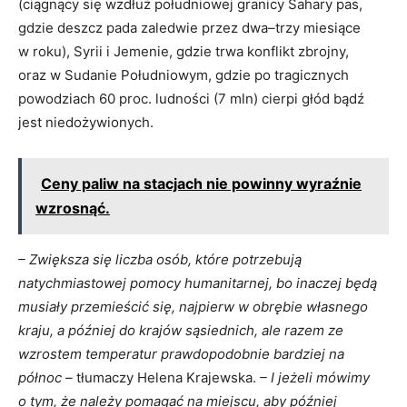
(ciągnący się wzdłuż południowej granicy Sahary pas,
gdzie deszcz pada zaledwie przez dwa–trzy miesiące
w roku), Syrii i Jemenie, gdzie trwa konflikt zbrojny,
oraz w Sudanie Południowym, gdzie po tragicznych
powodziach 60 proc. ludności (7 mln) cierpi głód bądź
jest niedożywionych.
Ceny paliw na stacjach nie powinny wyraźnie
wzrosnąć.
– Zwiększa się liczba osób, które potrzebują
natychmiastowej pomocy humanitarnej, bo inaczej będą
musiały przemieścić się, najpierw w obrębie własnego
kraju, a później do krajów sąsiednich, ale razem ze
wzrostem temperatur prawdopodobnie bardziej na
północ –
tłumaczy Helena Krajewska.
– I jeżeli mówimy
o tym, że należy pomagać na miejscu, aby później