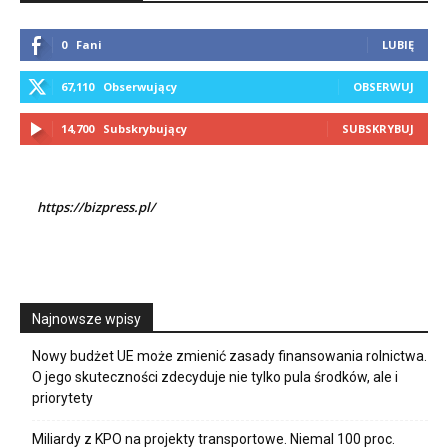
0
Fani
LUBIĘ
67,110
Obserwujący
OBSERWUJ
14,700
Subskrybujący
SUBSKRYBUJ
https://bizpress.pl/
Najnowsze wpisy
Nowy budżet UE może zmienić zasady finansowania rolnictwa.
O jego skuteczności zdecyduje nie tylko pula środków, ale i
priorytety
Miliardy z KPO na projekty transportowe. Niemal 100 proc.