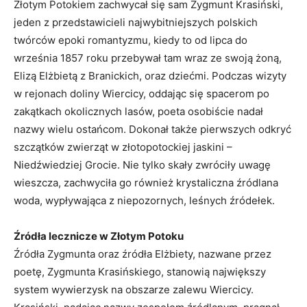
Złotym Potokiem zachwycał się sam Zygmunt Krasiński,
jeden z przedstawicieli najwybitniejszych polskich
twórców epoki romantyzmu, kiedy to od lipca do
września 1857 roku przebywał tam wraz ze swoją żoną,
Elizą Elżbietą z Branickich, oraz dziećmi. Podczas wizyty
w rejonach doliny Wiercicy, oddając się spacerom po
zakątkach okolicznych lasów, poeta osobiście nadał
nazwy wielu ostańcom. Dokonał także pierwszych odkryć
szczątków zwierząt w złotopotockiej jaskini –
Niedźwiedziej Grocie. Nie tylko skały zwróciły uwagę
wieszcza, zachwyciła go również krystaliczna źródlana
woda, wypływająca z niepozornych, leśnych źródełek.
Źródła lecznicze w Złotym Potoku
Źródła Zygmunta oraz źródła Elżbiety, nazwane przez
poetę, Zygmunta Krasińskiego, stanowią największy
system wywierzysk na obszarze zalewu Wiercicy.