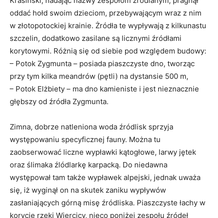
Krasiński, nadając nazwy zespołom źródlanym, pragnął
oddać hołd swoim dzieciom, przebywającym wraz z nim
w złotopotockiej krainie. Żródła te wypływają z kilkunastu
szczelin, dodatkowo zasilane są licznymi źródłami
korytowymi. Różnią się od siebie pod względem budowy:
– Potok Zygmunta – posiada piaszczyste dno, tworząc
przy tym kilka meandrów (pętli) na dystansie 500 m,
– Potok Elżbiety – ma dno kamieniste i jest nieznacznie
głębszy od źródła Zygmunta.
Zimna, dobrze natleniona woda źródlisk sprzyja
występowaniu specyficznej fauny. Można tu
zaobserwować liczne wypławki kątogłowe, larwy jętek
oraz ślimaka źlódlarkę karpacką. Do niedawna
występował tam także wypławek alpejski, jednak uważa
się, iż wyginął on na skutek zaniku wypływów
zasłaniających górną misę źródliska. Piaszczyste łachy w
korycie rzeki Wiercicy, nieco poniżej zespołu źródeł