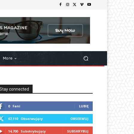
More
Stay connected
0
Fani
LUBIĘ
67,110
Obserwujący
OBSERWUJ
14,700
Subskrybujący
SUBSKRYBUJ