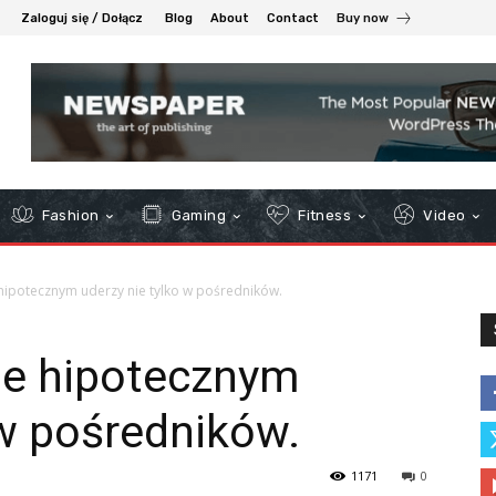
Zaloguj się / Dołącz
Blog
About
Contact
Buy now
Fashion
Gaming
Fitness
Video
hipotecznym uderzy nie tylko w pośredników.
ie hipotecznym
 w pośredników.
1171
0