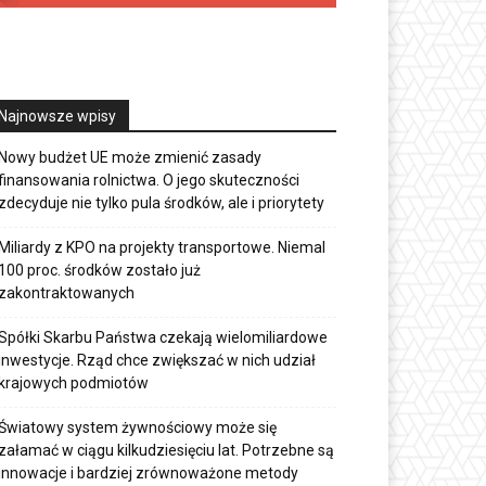
Najnowsze wpisy
Nowy budżet UE może zmienić zasady
finansowania rolnictwa. O jego skuteczności
zdecyduje nie tylko pula środków, ale i priorytety
Miliardy z KPO na projekty transportowe. Niemal
100 proc. środków zostało już
zakontraktowanych
Spółki Skarbu Państwa czekają wielomiliardowe
inwestycje. Rząd chce zwiększać w nich udział
krajowych podmiotów
Światowy system żywnościowy może się
załamać w ciągu kilkudziesięciu lat. Potrzebne są
innowacje i bardziej zrównoważone metody