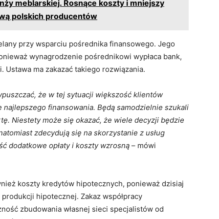
nży meblarskiej. Rosnące koszty i mniejszy
ową polskich producentów
ielany przy wsparciu pośrednika finansowego. Jego
, ponieważ wynagrodzenie pośrednikowi wypłaca bank,
ji. Ustawa ma zakazać takiego rozwiązania.
puszczać, że w tej sytuacji większość klientów
 najlepszego finansowania. Będą samodzielnie szukali
rtę. Niestety może się okazać, że wiele decyzji będzie
i natomiast zdecydują się na skorzystanie z usług
ść dodatkowe opłaty i koszty wzrosną
– mówi
ież koszty kredytów hipotecznych, ponieważ dzisiaj
 produkcji hipotecznej. Zakaz współpracy
ność zbudowania własnej sieci specjalistów od