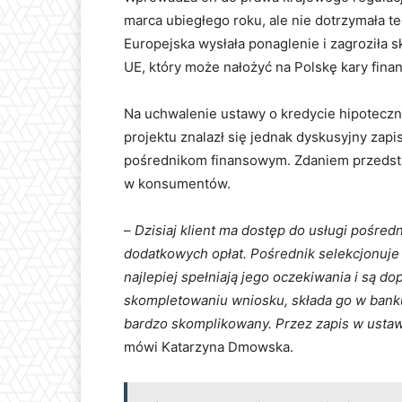
marca ubiegłego roku, ale nie dotrzymała t
Europejska wysłała ponaglenie i zagroziła
UE, który może nałożyć na Polskę kary fin
Na uchwalenie ustawy o kredycie hipoteczn
projektu znalazł się jednak dyskusyjny zap
pośrednikom finansowym. Zdaniem przedsta
w konsumentów.
–
Dzisiaj klient ma dostęp do usługi pośredn
dodatkowych opłat. Pośrednik selekcjonuje d
najlepiej spełniają jego oczekiwania i są 
skompletowaniu wniosku, składa go w banku 
bardzo skomplikowany. Przez zapis w ustawi
mówi Katarzyna Dmowska.