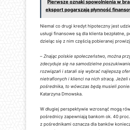
Pierwsze oznaki spowolnienia w bra
eksport pogarszają płynność finans
Niemal co drugi kredyt hipoteczny jest udz
usługi finansowe są dla klienta bezpłatne
dzieląc się z nim częścią pobieranej prowiz
–
Znając polskie społeczeństwo, można przy
zdecyduje się na samodzielne poszukiwanie
rozwiązań i starali się wybrać najlepszą ofe
nietrafionych i klienci na nich stracą. Jeżel
pośrednika, to wówczas będą musieli ponie
Katarzyna Dmowska.
W długiej perspektywie wzrosnąć mogą równ
pośrednicy zapewniają bankom ok. 40 proc.
z pośrednikami oznacza dla banków koniecz