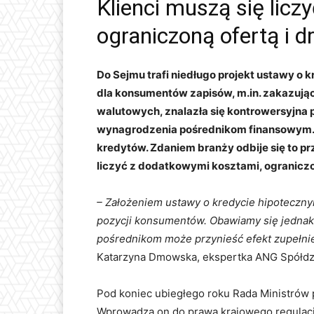
Klienci muszą się lic
ograniczoną ofertą i 
Do Sejmu trafi niedługo projekt ustawy o
dla konsumentów zapisów, m.in. zakazują
walutowych, znalazła się kontrowersyjna
wynagrodzenia pośrednikom finansowym. P
kredytów. Zdaniem branży odbije się to pr
liczyć z dodatkowymi kosztami, ograniczo
– Założeniem ustawy o kredycie hipoteczny
pozycji konsumentów. Obawiamy się jednak,
pośrednikom może przynieść efekt zupełnie
Katarzyna Dmowska, ekspertka ANG Spółdz
Pod koniec ubiegłego roku Rada Ministrów p
Wprowadza on do prawa krajowego regulacje