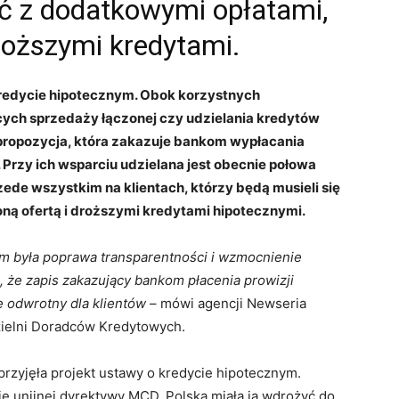
zyć z dodatkowymi opłatami,
droższymi kredytami.
 kredycie hipotecznym. Obok korzystnych
cych sprzedaży łączonej czy udzielania kredytów
 propozycja, która zakazuje bankom wypłacania
rzy ich wsparciu udzielana jest obecnie połowa
zede wszystkim na klientach, którzy będą musieli się
ną ofertą i droższymi kredytami hipotecznymi.
m była poprawa transparentności i wzmocnienie
 że zapis zakazujący bankom płacenia prowizji
 odwrotny dla klientów
– mówi agencji Newseria
ielni Doradców Kredytowych.
rzyjęła projekt ustawy o kredycie hipotecznym.
 unijnej dyrektywy MCD. Polska miała ją wdrożyć do