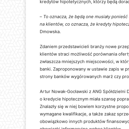
kredytów hipotetycznych, którzy będą dora
–
To oznacza, że będą one musiały ponieść 
na klientów, co oznacza, że kredyty hipote
Dmowska.
Zdaniem przedstawicieli branży nowe przep
klientów straci możliwość porównania ofert
zwłaszcza mniejszych miejscowości, w któr
banki. Zaproponowany w ustawie zapis w pr
strony banków wygórowanych marż czy prow
Artur Nowak-Gocławski z ANG Spółdzielni 
o kredycie hipotecznym miała szansę popra
Znalazły się w niej bowiem korzystne propo
wymagane kwalifikacje, a także zakaz sprze
obowiązkowo innych produktów finansowych
obowiązki informacyjne wobec klientów.