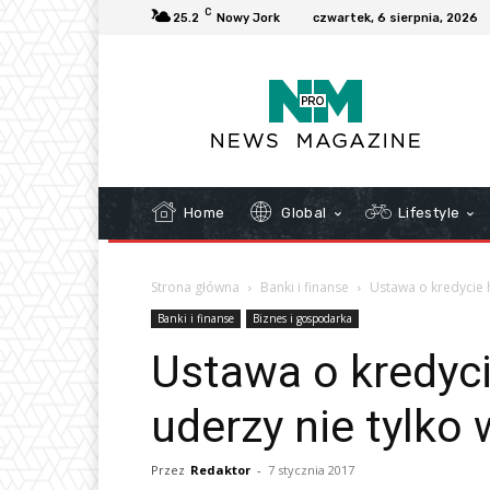
C
25.2
Nowy Jork
czwartek, 6 sierpnia, 2026
Home
Global
Lifestyle
Strona główna
Banki i finanse
Ustawa o kredycie 
Banki i finanse
Biznes i gospodarka
Ustawa o kredyc
uderzy nie tylko
Przez
Redaktor
-
7 stycznia 2017