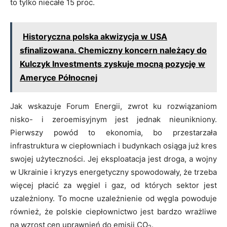
to tylko niecałe 15 proc.
Historyczna polska akwizycja w USA
sfinalizowana. Chemiczny koncern należący do
Kulczyk Investments zyskuje mocną pozycję w
Ameryce Północnej
Jak wskazuje Forum Energii, zwrot ku rozwiązaniom
nisko- i zeroemisyjnym jest jednak nieunikniony.
Pierwszy powód to ekonomia, bo przestarzała
infrastruktura w ciepłowniach i budynkach osiąga już kres
swojej użyteczności. Jej eksploatacja jest droga, a wojny
w Ukrainie i kryzys energetyczny spowodowały, że trzeba
więcej płacić za węgiel i gaz, od których sektor jest
uzależniony. To mocne uzależnienie od węgla powoduje
również, że polskie ciepłownictwo jest bardzo wrażliwe
na wzrost cen uprawnień do emisji CO
.
2