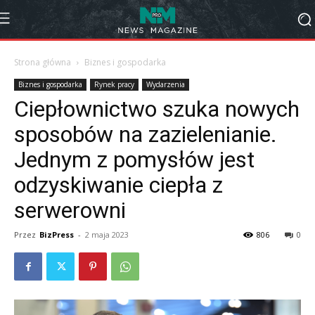
Strona główna
Biznes i gospodarka
Biznes i gospodarka
Rynek pracy
Wydarzenia
Ciepłownictwo szuka nowych
sposobów na zazielenianie.
Jednym z pomysłów jest
odzyskiwanie ciepła z
serwerowni
Przez
BizPress
-
2 maja 2023
806
0