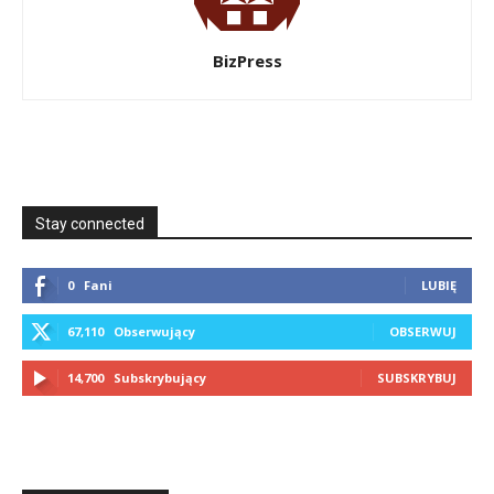
BizPress
Stay connected
0
Fani
LUBIĘ
67,110
Obserwujący
OBSERWUJ
14,700
Subskrybujący
SUBSKRYBUJ