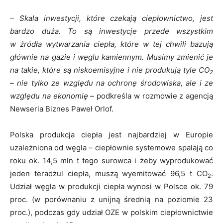
– Skala inwestycji, które czekają ciepłownictwo, jest
bardzo duża. To są inwestycje przede wszystkim
w źródła wytwarzania ciepła, które w tej chwili bazują
głównie na gazie i węglu kamiennym. Musimy zmienić je
na takie, które są niskoemisyjne i nie produkują tyle CO
2
– nie tylko ze względu na ochronę środowiska, ale i ze
względu na ekonomię –
podkreśla w rozmowie z agencją
Newseria Biznes Paweł Orlof.
Polska produkcja ciepła jest najbardziej w Europie
uzależniona od węgla – ciepłownie systemowe spalają co
roku ok. 14,5 mln t tego surowca i żeby wyprodukować
jeden teradżul ciepła, muszą wyemitować 96,5 t CO
.
2
Udział węgla w produkcji ciepła wynosi w Polsce ok. 79
proc. (w porównaniu z unijną średnią na poziomie 23
proc.), podczas gdy udział OZE w polskim ciepłownictwie