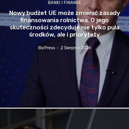
BANKI I FINANSE
Nowy budżet UE może zmienić zasady
finansowania rolnictwa. O jego
skuteczności zdecyduje nie tylko pula
środków, ale i priorytety
BizPress
-
2 Sierpnia 2026