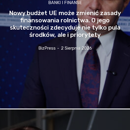
BANKI I FINANSE
Nowy budżet UE może zmienić zasady
finansowania rolnictwa. O jego
skuteczności zdecyduje nie tylko pula
środków, ale i priorytety
BizPress
-
2 Sierpnia 2026