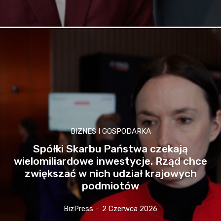
BIZNES I GOSPODARKA
Spółki Skarbu Państwa czekają
wielomiliardowe inwestycje. Rząd chce
zwiększać w nich udział krajowych
podmiotów
BizPress
-
2 Czerwca 2026