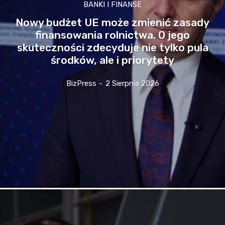
BANKI I FINANSE
Nowy budżet UE może zmienić zasady
finansowania rolnictwa. O jego
skuteczności zdecyduje nie tylko pula
środków, ale i priorytety
BizPress
-
2 Sierpnia 2026