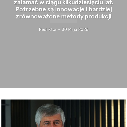
załamać w ciągu kilkudziesięciu lat.
Potrzebne są innowacje i bardziej
zrównoważone metody produkcji
Redaktor
-
30 Maja 2026